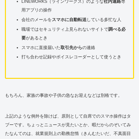
LINEWORKS（ラインワークス）のような
社内連絡
専
用アプリの操作
会社のメールを
スマホに自動転送
している多忙な人
職場ではセキュリティ上見られないサイトで
調べる必
要
があるとき
スマホに直接届いた
取引先から
の連絡
打ち合わせ記録やボイスレコーダーとして使うとき
もちろん、家族の事故や子供の急なお迎えなどは別格です。
上記のような例外を除けば、原則として自席でのスマホ操作はタ
ブーです。ちょっとニュースが見たいとか、暇だからのぞいてみ
たなんてのは、就業規則上の勤務怠惰（きんむたいだ、不真面目