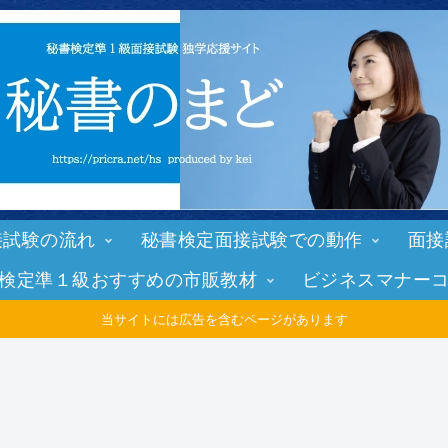
接試験の流れ
秘書検定面接試験での動作
面接
検定準１級おすすめの市販教材
ビジネスマナー
当サイトには広告を含むページがあります